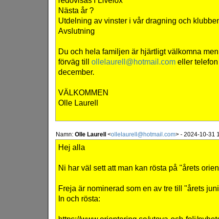
redovisas i Livelox
Nästa år ?
Utdelning av vinster i vår dragning och klubbe
Avslutning
Du och hela familjen är hjärtligt välkomna men v
förväg till
ollelaurell@hotmail.com
eller telefo
december.
VÄLKOMMEN
Olle Laurell
Namn:
Olle Laurell
<
ollelaurell@hotmail.com
>
-
2024-10-31 
Hej alla
Ni har väl sett att man kan rösta på "årets orien
Freja är nominerad som en av tre till "årets juni
In och rösta: