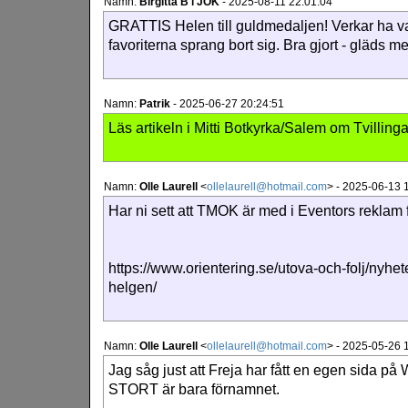
Namn:
Birgitta B i JOK
-
2025-08-11 22:01:04
GRATTIS Helen till guldmedaljen! Verkar ha var
favoriterna sprang bort sig. Bra gjort - gläds me
Namn:
Patrik
-
2025-06-27 20:24:51
Läs artikeln i Mitti Botkyrka/Salem om Tvilling
Namn:
Olle Laurell
<
ollelaurell@hotmail.com
>
-
2025-06-13 
Har ni sett att TMOK är med i Eventors reklam
https://www.orientering.se/utova-och-folj/nyhet
helgen/
Namn:
Olle Laurell
<
ollelaurell@hotmail.com
>
-
2025-05-26 
Jag såg just att Freja har fått en egen sida på 
STORT är bara förnamnet.