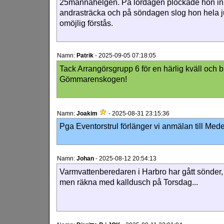
25mannahelgen. På lördagen plockade hon in 
andrasträcka och på söndagen slog hon hela j
omöjlig förstås.
Namn:
Patrik
-
2025-09-05 07:18:05
Tack Arrangörsgrupp 6 för en härlig kväll och b
Gömmarenskogen!
Namn:
Joakim
-
2025-08-31 23:15:36
Pga Eventorstrul förlänger vi anmälan till Mede
Namn:
Johan
-
2025-08-12 20:54:13
Varmvattenberedaren i Harbro har gått sönder, o
men räkna med kalldusch på Torsdag...