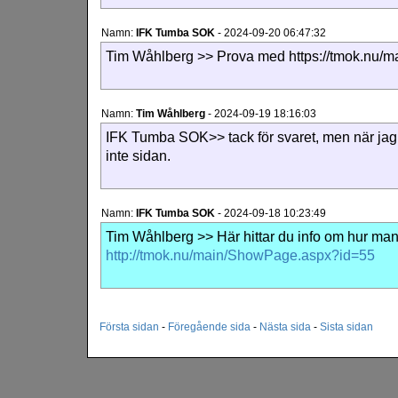
Namn:
IFK Tumba SOK
-
2024-09-20 06:47:32
Tim Wåhlberg >> Prova med https://tmok.nu/
Namn:
Tim Wåhlberg
-
2024-09-19 18:16:03
IFK Tumba SOK>> tack för svaret, men när jag 
inte sidan.
Namn:
IFK Tumba SOK
-
2024-09-18 10:23:49
Tim Wåhlberg >> Här hittar du info om hur ma
http://tmok.nu/main/ShowPage.aspx?id=55
Första sidan
-
Föregående sida
-
Nästa sida
-
Sista sidan