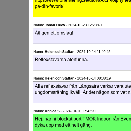
https://www.orientering.se/utova-och-folj/nyhe
pa-din-favorit/
Namn:
Johan Eklöv
-
2024-10-23 12:28:40
Ätligen ett omslag!
Namn:
Helen och Staffan
-
2024-10-14 11:40:45
Reflexstavarna återfunna.
Namn:
Helen och Staffan
-
2024-10-14 08:38:19
Alla reflexstavar från Långsätra verkar vara ute
ungdomsträning ikväll. Är det någon som vet 
Namn:
Annica S
-
2024-10-10 17:42:31
Hej, har ni blockat bort TMOK Indoor från Even
dyka upp med ett helt gäng.