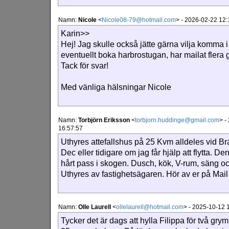
Namn:
Nicole
<
Nicole08-79@hotmail.com
>
-
2026-02-22 12:
Karin>>
Hej! Jag skulle också jätte gärna vilja komma i
eventuellt boka harbrostugan, har mailat flera 
Tack för svar!
Med vänliga hälsningar Nicole
Namn:
Torbjörn Eriksson
<
torbjorn.huddinge@gmail.com
>
-
16:57:57
Uthyres attefallshus på 25 Kvm alldeles vid Bra
Dec eller tidigare om jag får hjälp att flytta. De
hårt pass i skogen. Dusch, kök, V-rum, säng oc
Uthyres av fastighetsägaren. Hör av er på Mail
Namn:
Olle Laurell
<
ollelaurell@hotmail.com
>
-
2025-10-12 
Tycker det är dags att hylla Filippa för två gr