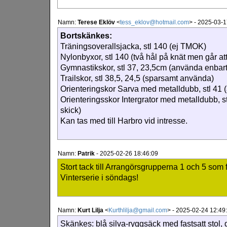
Namn:
Terese Eklöv
<
tess_eklov@hotmail.com
>
-
2025-03-1
Bortskänkes:
Träningsoverallsjacka, stl 140 (ej TMOK)
Nylonbyxor, stl 140 (två hål på knät men går at
Gymnastikskor, stl 37, 23,5cm (använda enbar
Trailskor, stl 38,5, 24,5 (sparsamt använda)
Orienteringskor Sarva med metalldubb, stl 41 (
Orienteringsskor Intergrator med metalldubb, s
skick)
Kan tas med till Harbro vid intresse.
Namn:
Patrik
-
2025-02-26 18:46:09
Stort tack till Arrangörsgrupperna 1 och 5 som
Vinterserie i söndags!
Namn:
Kurt Lilja
<
Kurthlilja@gmail.com
>
-
2025-02-24 12:49
Skänkes: blå silva-ryggsäck med fastsatt stol, 