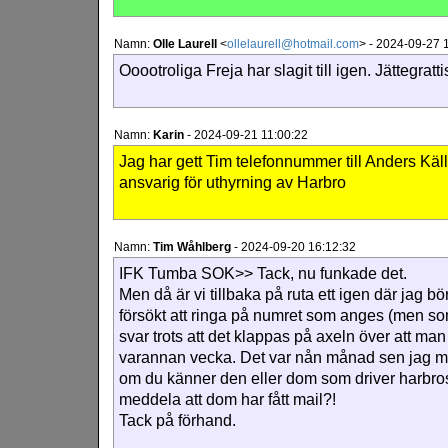
Namn:
Olle Laurell
<
ollelaurell@hotmail.com
>
-
2024-09-27 1
Ooootroliga Freja har slagit till igen. Jättegratti
Namn:
Karin
-
2024-09-21 11:00:22
Jag har gett Tim telefonnummer till Anders Käll
ansvarig för uthyrning av Harbro
Namn:
Tim Wåhlberg
-
2024-09-20 16:12:32
IFK Tumba SOK>> Tack, nu funkade det.
Men då är vi tillbaka på ruta ett igen där jag b
försökt att ringa på numret som anges (men som 
svar trots att det klappas på axeln över att ma
varannan vecka. Det var nån månad sen jag mai
om du känner den eller dom som driver harbro
meddela att dom har fått mail?!
Tack på förhand.