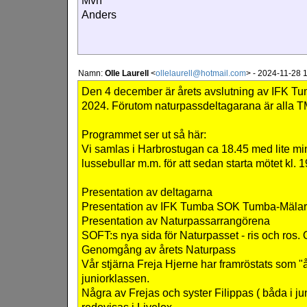
Mvh
Anders
Namn:
Olle Laurell
<
ollelaurell@hotmail.com
>
-
2024-11-28 1
Den 4 december är årets avslutning av IFK T
2024. Förutom naturpassdeltagarana är all
Programmet ser ut så här:
Vi samlas i Harbrostugan ca 18.45 med lite mi
lussebullar m.m. för att sedan starta mötet kl. 1
Presentation av deltagarna
Presentation av IFK Tumba SOK Tumba-Mäla
Presentation av Naturpassarrangörena
SOFT:s nya sida för Naturpasset - ris och ros. O
Genomgång av årets Naturpass
Vår stjärna Freja Hjerne har framröstats som "å
juniorklassen.
Några av Frejas och syster Filippas ( båda i ju