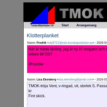
Start
Arrangemang
Klotterplanket
Namn:
Fredrik
<
uty9721@edu.kunskapsskolan.se
>
-
2026-04
När är nästa tävling, jag är ny till oregano och s
vidare till OS?
//Freddie
Namn:
Lisa Ekenberg
<
lisa.ekenberg@gmail.com
>
-
2026-03
TMOK-tröja Vent, v-ringad, vit, storlek S. Passar
kr
Fint skick.