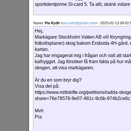
sportidentpinne SI-card 5. Ta allt, skänk vidar
Namn:
Pia Rydh
<
pia.rydh@gmail.com
>
-
2025-02-13 09:02:
Hej,
Markägare Stockholm Vatten AB vill föryngrin
fotbollsplaner) skog bakom Ersboda 4H-gård,
kartan.
Jag har engagerat mig i frågan och valt att sta
kalhygget. Jag försöker få fram fakta på hur 
skogen, att visa markägaren.
Är du en som bryr dig?
Visa det på:
https://www.mittskifte.org/petitions/radda-sk
share=76e78576-9e07-481c-9c6b-974b2ce6
Mvh
Pia