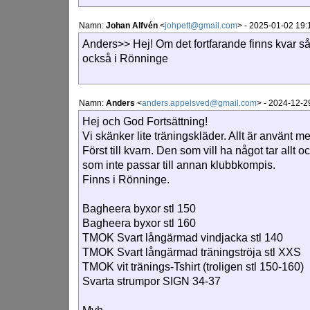
Namn:
Johan Alfvén
<
johpett@gmail.com
>
-
2025-01-02 19:
Anders>> Hej! Om det fortfarande finns kvar så 
också i Rönninge
Namn:
Anders
<
anders.appelsved@gmail.com
>
-
2024-12-29
Hej och God Fortsättning!
Vi skänker lite träningskläder. Allt är använt men
Först till kvarn. Den som vill ha något tar allt
som inte passar till annan klubbkompis.
Finns i Rönninge.
Bagheera byxor stl 150
Bagheera byxor stl 160
TMOK Svart långärmad vindjacka stl 140
TMOK Svart långärmad träningströja stl XXS
TMOK vit tränings-Tshirt (troligen stl 150-160)
Svarta strumpor SIGN 34-37