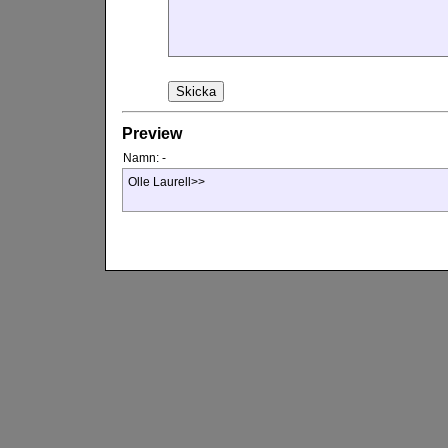
Preview
Namn:
-
Olle Laurell>>