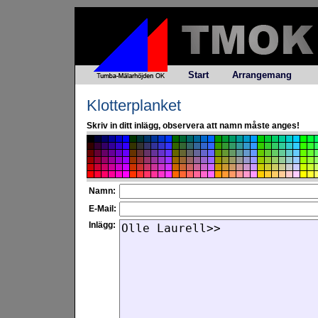
Start
Arrangemang
Klotterplanket
Skriv in ditt inlägg, observera att namn måste anges!
Namn:
E-Mail:
Inlägg: