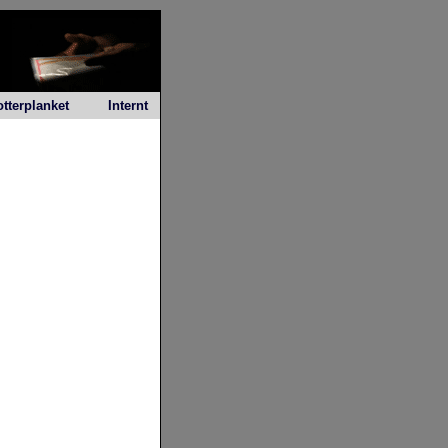
otterplanket
Internt