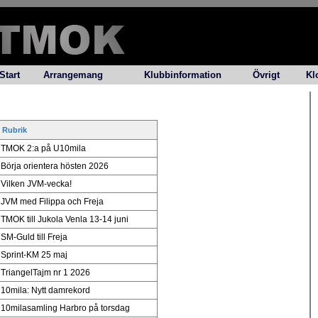
Start
Arrangemang
Klubbinformation
Övrigt
Kl
Rubrik
TMOK 2:a på U10mila
Börja orientera hösten 2026
Vilken JVM-vecka!
JVM med Filippa och Freja
TMOK till Jukola Venla 13-14 juni
SM-Guld till Freja
Sprint-KM 25 maj
TriangelTajm nr 1 2026
10mila: Nytt damrekord
10milasamling Harbro på torsdag