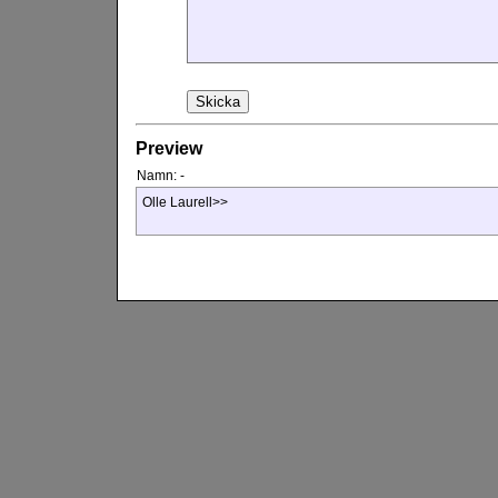
Preview
Namn:
-
Olle Laurell>>