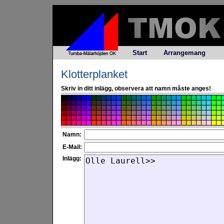
Start
Arrangemang
Klotterplanket
Skriv in ditt inlägg, observera att namn måste anges!
Namn:
E-Mail:
Inlägg: