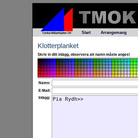
Start
Arrangemang
Klotterplanket
Skriv in ditt inlägg, observera att namn måste anges!
Namn:
E-Mail:
Inlägg: