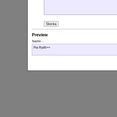
Preview
Namn:
-
Pia Rydh>>