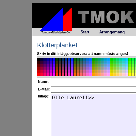
Start
Arrangemang
Klotterplanket
Skriv in ditt inlägg, observera att namn måste anges!
Namn:
E-Mail:
Inlägg: