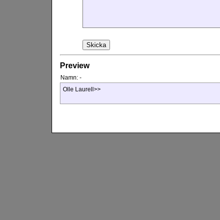
Preview
Namn:
-
Olle Laurell>>