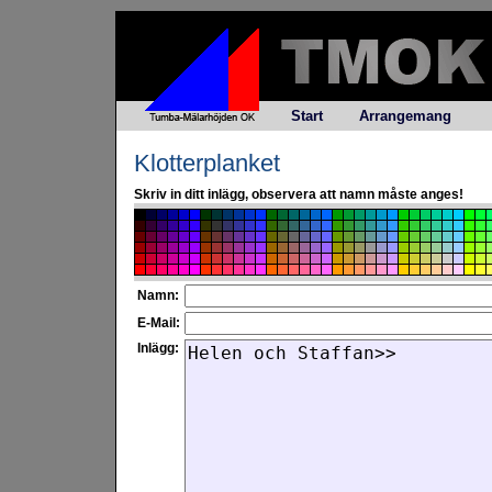
Start
Arrangemang
Klotterplanket
Skriv in ditt inlägg, observera att namn måste anges!
Namn:
E-Mail:
Inlägg: