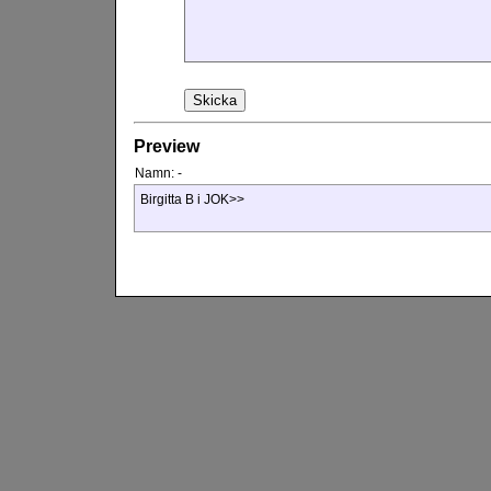
Preview
Namn:
-
Birgitta B i JOK>>