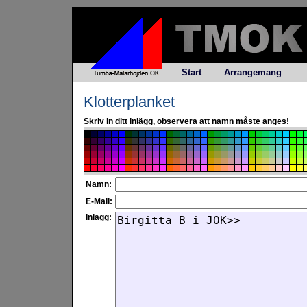
Start
Arrangemang
Klotterplanket
Skriv in ditt inlägg, observera att namn måste anges!
Namn:
E-Mail:
Inlägg: