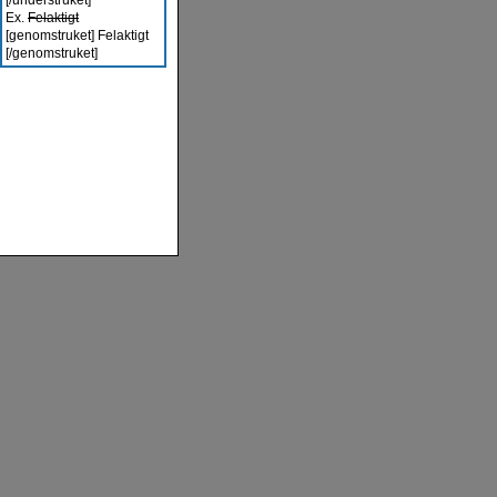
[/understruket]
Ex.
Felaktigt
[genomstruket] Felaktigt
[/genomstruket]