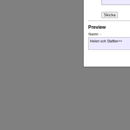
Preview
Namn:
-
Helen och Staffan>>