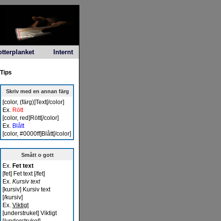
otterplanket
Internt
Tips
Skriv med en annan färg
[color, (färg)]Text[/color]
Ex.
Rött
[color, red]Rött[/color]
Ex.
Blått
[color, #0000ff]Blått[/color]
Smått o gott
Ex.
Fet text
[fet] Fet text [/fet]
Ex.
Kursiv text
[kursiv] Kursiv text
[/kursiv]
Ex.
Viktigt
[understruket] Viktigt