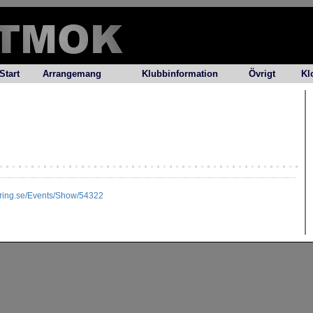
Start
Arrangemang
Klubbinformation
Övrigt
Kl
tering.se/Events/Show/54322