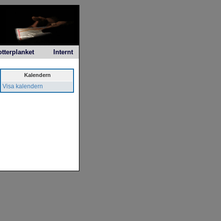
otterplanket
Internt
Kalendern
Visa kalendern