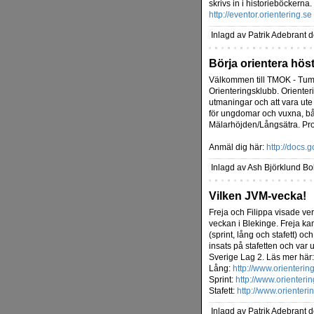
skrivs in i historieböckerna.
http://eventor.orientering.se
Inlagd av Patrik Adebrant 
Börja orientera hös
Välkommen till TMOK - Tu
Orienteringsklubb. Orienteri
utmaningar och att vara ute
för ungdomar och vuxna, b
Mälarhöjden/Långsätra. Pro
Anmäl dig här:
http://docs.
Inlagd av Ash Björklund Bo
Vilken JVM-vecka!
Freja och Filippa visade ve
veckan i Blekinge. Freja k
(sprint, lång och stafett) oc
insats på stafetten och var
Sverige Lag 2. Läs mer här:
Lång:
http://www.orienterin
Sprint:
http://www.orienterin
Stafett:
http://www.orienteri
Inlagd av Patrik Adebrant 