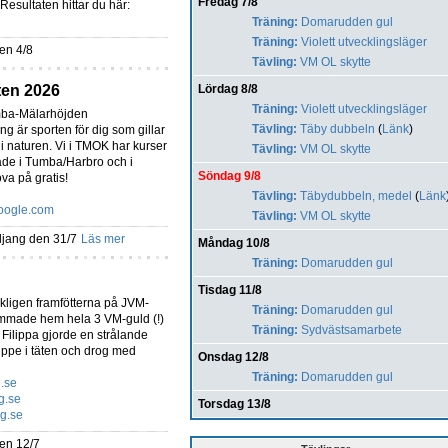
Fredag 7/8
 Resultaten hittar du här:
Träning:
Domarudden gul
Träning:
Violett utvecklingsläger
den 4/8
Tävling:
VM OL skytte
ten 2026
Lördag 8/8
Träning:
Violett utvecklingsläger
mba-Mälarhöjden
Tävling:
Täby dubbeln
(
Länk
)
ng är sporten för dig som gillar
 i naturen. Vi i TMOK har kurser
Tävling:
VM OL skytte
åde i Tumba/Harbro och i
Söndag 9/8
va på gratis!
Tävling:
Täbydubbeln, medel
(
Länk
google.com
Tävling:
VM OL skytte
ljang den 31/7
Läs mer
Måndag 10/8
Träning:
Domarudden gul
Tisdag 11/8
rkligen framfötterna på JVM-
Träning:
Domarudden gul
ammade hem hela 3 VM-guld (!)
Träning:
Sydvästsamarbete
h Filippa gjorde en strålande
 uppe i täten och drog med
Onsdag 12/8
Träning:
Domarudden gul
g.se
g.se
Torsdag 13/8
ng.se
den 12/7