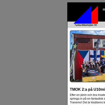
TMOK 2:a på U10mi
Efter en jämn och bra insa
springa in på en fantastisk
Tranemo! Det är klubbens b