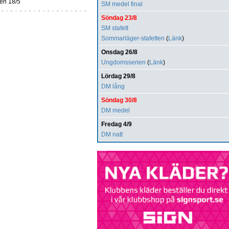
den 18/5
SM medel final
Söndag 23/8
SM stafett
Sommarläger-stafetten
(
Länk
)
Onsdag 26/8
Ungdomsserien
(
Länk
)
Lördag 29/8
DM lång
Söndag 30/8
DM medel
Fredag 4/9
DM natt