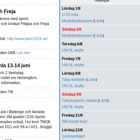
Tävlingar
Lördag 1/8
h Freja
U-10 mila
skrona med sprint.
Medeltidskampen
(
Länk
)
en och önskar Filippa och Freja
Söndag 2/8
Medeltidskampen
(
Länk
)
här:
http://www.jwoc2026.se/
Torsdag 6/8
VM OL skytte
 den 28/6
Läs mer
Fredag 7/8
la 13-14 juni
VM OL skytte
och 2 Venlalag.
Lördag 8/8
il öster om Helsingfors.
Täby dubbeln
(
Länk
)
 information.
VM OL skytte
 den 7/6
Söndag 9/8
Täbydubbeln, medel
(
Länk
)
VM OL skytte
are i Blekinge och tävlade.
Fredag 21/8
ann SM-guldet i D20-Sprint.
SM medel kval
oterades också, t ex kom TMOK
sen D21 och 56:a i H21. Snyggt
Lördag 22/8
Sommarläger