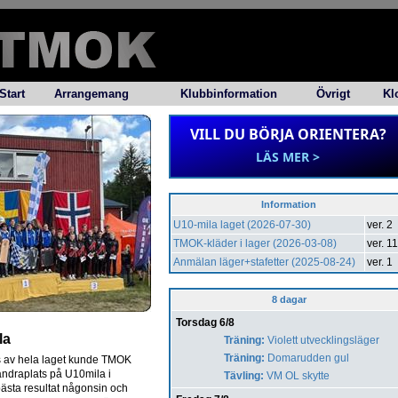
Start
Arrangemang
Klubbinformation
Övrigt
Kl
VILL DU BÖRJA ORIENTERA?
LÄS MER >
Information
U10-mila laget (2026-07-30)
ver. 2
TMOK-kläder i lager (2026-03-08)
ver. 11
Anmälan läger+stafetter (2025-08-24)
ver. 1
8 dagar
Torsdag 6/8
la
Träning:
Violett utvecklingsläger
Träning:
Domarudden gul
ts av hela laget kunde TMOK
 andraplats på U10mila i
Tävling:
VM OL skytte
ästa resultat någonsin och