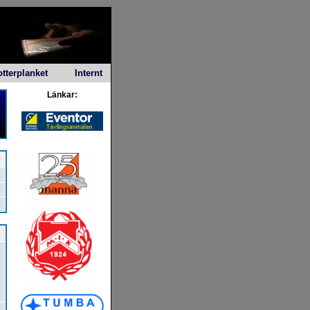
otterplanket
Internt
Länkar: