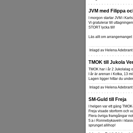
JVM med Filippa oc
I morgon startar JVM i Karl
Vi gratulerar till uttagning
STORT lycka till!
Läs allt om arrangemanget 
Inlagd av Helena Adebrant
TMOK till Jukola Ven
TMOK har i år 2 Jukolalag 
I år är arenan i Kotka, 13 m
Lagen ligger hittar du under
Inlagd av Helena Adebrant
SM-Guld till Freja
I helgen var ett gäng TMOK-
Freja visade storform och v
Flera övriga framgångar n
5:a i Ronnebykaveln i klas
sprunget allihop!